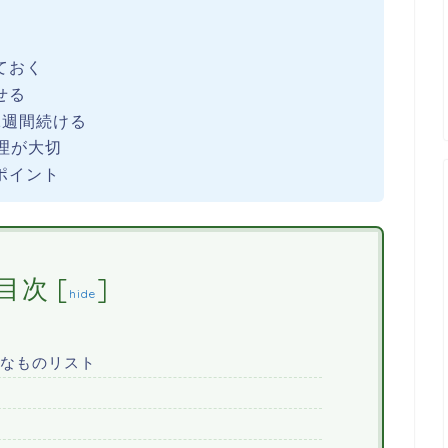
ておく
せる
1週間続ける
理が大切
ポイント
目次
[
]
hide
なものリスト