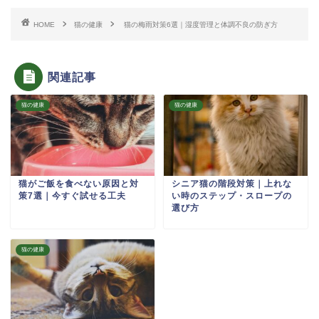
HOME
猫の健康
猫の梅雨対策6選｜湿度管理と体調不良の防ぎ方
関連記事
猫の健康
猫の健康
猫がご飯を食べない原因と対
シニア猫の階段対策｜上れな
策7選｜今すぐ試せる工夫
い時のステップ・スロープの
選び方
猫の健康