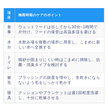
項
梅雨時期のケアのポイント
目
食
ウェットフードは出してから30分~1時間で
事
片付け、フードの保管は高温多湿を避ける
水
水飲み場を複数の場所に用意し、こまめに新
分
しい水へ交換する
ト
猫砂が固まりにくい時はこまめに掃除し、抗
イ
菌・消臭タイプを検討する
レ
被
ブラッシングの頻度を増やし、生乾きになら
毛
ないよう毛をしっかり乾かす
寝
クッションやブランケットは週1回程度洗濯
具
し、十分に乾燥させる