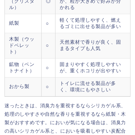
（クリスタ
◎
が、粒が大きめで好みが分
ル）
かれる
軽くて処理しやすく、燃え
紙製
○
るゴミに出せる製品が多い
木製（ウッ
天然素材で香りが良く、固
ドペレッ
○
まるタイプも人気
ト）
鉱物（ベン
固まりやすく処理しやすい
○
トナイト）
が、重くホコリが出やすい
トイレに流せる製品が多
おから製
○
く、環境にもやさしい
迷ったときは、消臭力を重視するならシリカゲル系、
処理のしやすさや自然な香りを重視するなら紙製・木
製がおすすめです。においが気になる場合は、消臭力
の高いシリカゲル系と、においを吸着しやすい炭配合