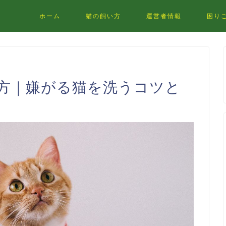
ホーム
猫の飼い方
運営者情報
困り
方｜嫌がる猫を洗うコツと