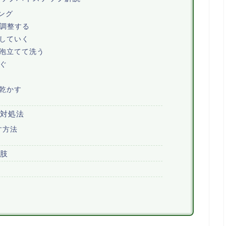
ング
を調整する
していく
を泡立てて洗う
ぐ
乾かす
対処法
す方法
肢