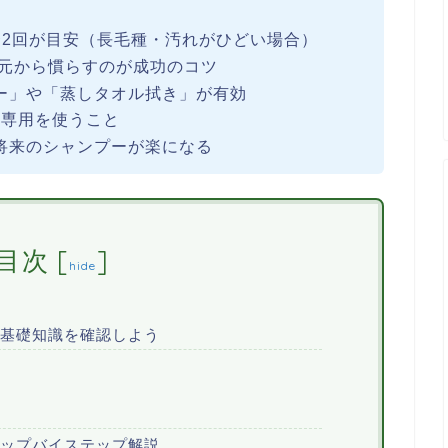
〜2回が目安（長毛種・汚れがひどい場合）
足元から慣らすのが成功のコツ
ー」や「蒸しタオル拭き」が有効
猫専用を使うこと
将来のシャンプーが楽になる
目次
[
]
hide
ず基礎知識を確認しよう
テップバイステップ解説