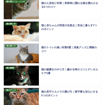
猫の困りごと・しつけ
猫の人見知り対策｜来客時に隠れる猫を慣れさせ
る5つのコツ
猫の飼い方
猫と赤ちゃんの同居の注意点｜安全に暮らす7つ
のポイント
猫の飼い方
猫のトイレの臭い対策8選｜消臭グッズと掃除の
コツ
猫の健康
猫の歯磨きのやり方｜嫌がる時のコツとデンタル
ケア5選
猫のグッズ
猫の見守りカメラの選び方｜留守番も安心にする
5つのポイント