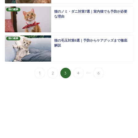
猫の健康
猫のノミ・ダニ対策7選｜室内猫でも予防が必要
な理由
猫の健康
猫の毛玉対策6選｜予防からケアグッズまで徹底
解説
...
1
2
3
4
6