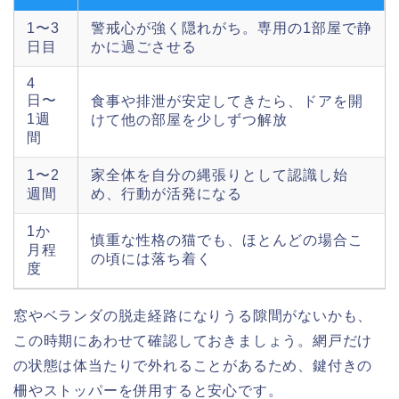
1〜3
警戒心が強く隠れがち。専用の1部屋で静
日目
かに過ごさせる
4
日〜
食事や排泄が安定してきたら、ドアを開
1週
けて他の部屋を少しずつ解放
間
1〜2
家全体を自分の縄張りとして認識し始
週間
め、行動が活発になる
1か
慎重な性格の猫でも、ほとんどの場合こ
月程
の頃には落ち着く
度
窓やベランダの脱走経路になりうる隙間がないかも、
この時期にあわせて確認しておきましょう。網戸だけ
の状態は体当たりで外れることがあるため、鍵付きの
柵やストッパーを併用すると安心です。