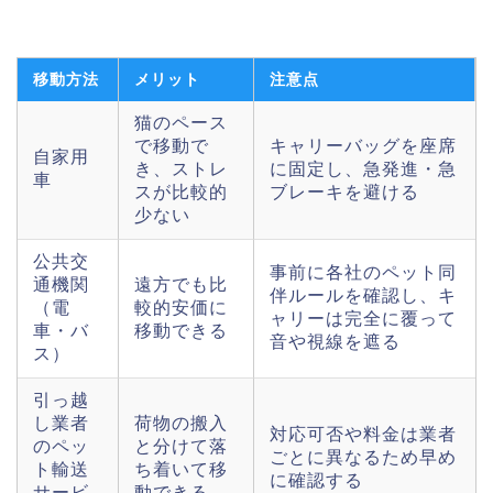
移動方法
メリット
注意点
猫のペース
で移動で
キャリーバッグを座席
自家用
き、ストレ
に固定し、急発進・急
車
スが比較的
ブレーキを避ける
少ない
公共交
事前に各社のペット同
通機関
遠方でも比
伴ルールを確認し、キ
（電
較的安価に
ャリーは完全に覆って
車・バ
移動できる
音や視線を遮る
ス）
引っ越
し業者
荷物の搬入
対応可否や料金は業者
のペッ
と分けて落
ごとに異なるため早め
ト輸送
ち着いて移
に確認する
サービ
動できる