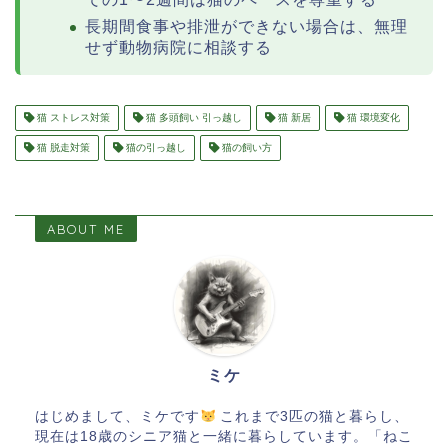
長期間食事や排泄ができない場合は、無理
せず動物病院に相談する
猫 ストレス対策
猫 多頭飼い 引っ越し
猫 新居
猫 環境変化
猫 脱走対策
猫の引っ越し
猫の飼い方
ABOUT ME
ミケ
はじめまして、ミケです
これまで3匹の猫と暮らし、
現在は18歳のシニア猫と一緒に暮らしています。「ねこ