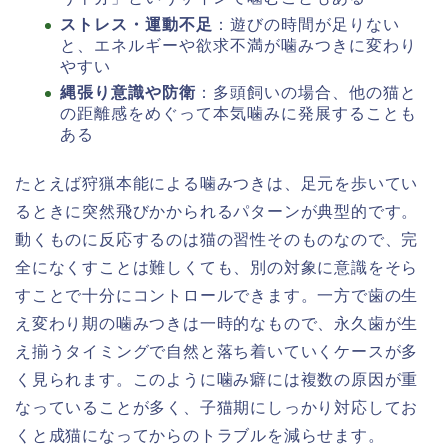
ストレス・運動不足
：遊びの時間が足りない
と、エネルギーや欲求不満が噛みつきに変わり
やすい
縄張り意識や防衛
：多頭飼いの場合、他の猫と
の距離感をめぐって本気噛みに発展することも
ある
たとえば狩猟本能による噛みつきは、足元を歩いてい
るときに突然飛びかかられるパターンが典型的です。
動くものに反応するのは猫の習性そのものなので、完
全になくすことは難しくても、別の対象に意識をそら
すことで十分にコントロールできます。一方で歯の生
え変わり期の噛みつきは一時的なもので、永久歯が生
え揃うタイミングで自然と落ち着いていくケースが多
く見られます。このように噛み癖には複数の原因が重
なっていることが多く、子猫期にしっかり対応してお
くと成猫になってからのトラブルを減らせます。