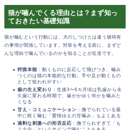
猫が噛んでくる理由とは？まず知っ
ておきたい基礎知識
猫が噛むという行動には、犬のしつけとは違う猫特有
の事情が関係しています。対策を考える前に、まずど
んな理由で噛んでいるのかを知ることが近道です。
狩猟本能
：動くものに反応して飛びつき、噛み
つくのは猫の本能的な行動。手や足が動くもの
として狙われやすい
歯の生え変わり
：生後3〜6カ月頃は乳歯から永
久歯に変わる時期で、歯がかゆく何かを噛みた
くなる
甘え・コミュニケーション
：撫でられている最
中に軽く噛む「愛情ゆえの甘噛み」もよくある
過剰な刺激への拒否反応
：撫でられすぎて「も
う十分」というサインで噛むこともある