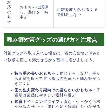
対
応
おもちゃに誘導
距離を取り落ち着くま
の
し、遊びを一時
で刺激しない
基
中断
本
噛み癖対策グッズの選び方と注意点
対策グッズを取り入れる場合は、猫の安全性と噛みた
い欲求を正しく満たせるかを基準に選びましょう。
持ち手の長いおもちゃ
：猫じゃらしなど、手か
ら距離を取って遊べるものを選ぶと噛み癖がつ
きにくい
歯の生え変わり期向けの柔らかいおもちゃ
：子
猫期は歯茎にやさしい素材を選ぶ
知育トイ・コングタイプ
：噛む・引っかく欲求
を発散させつつ、運動不足の解消にもつながる