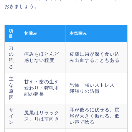
おきましょう。
項
甘噛み
本気噛み
目
力
の
痛みをほとんど
皮膚に歯が深く食い込
強
感じない程度
み出血することもある
さ
主
甘え・歯の生え
な
恐怖・強いストレス・
変わり・狩猟本
原
縄張りの防衛
能の延長
因
サ
耳が後ろに伏せる、尻
尻尾はリラック
イ
尾が大きく振れる、低
ス、耳は前向き
ン
い声で唸る