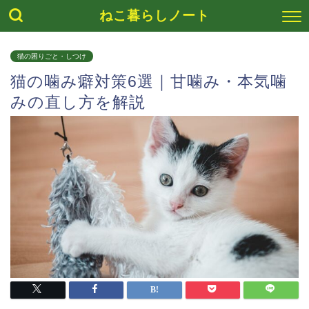
ねこ暮らしノート
猫の困りごと・しつけ
猫の噛み癖対策6選｜甘噛み・本気噛
みの直し方を解説