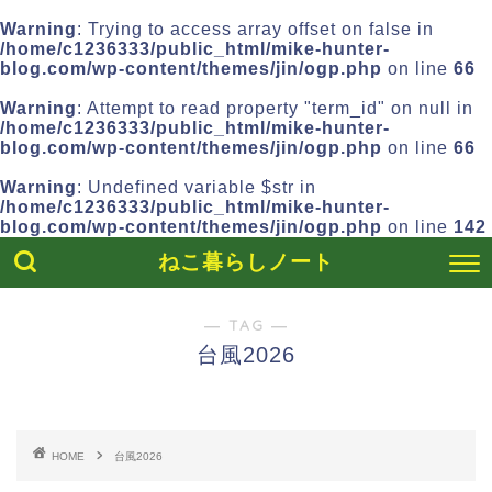
Warning
: Trying to access array offset on false in
/home/c1236333/public_html/mike-hunter-
blog.com/wp-content/themes/jin/ogp.php
on line
66
Warning
: Attempt to read property "term_id" on null in
/home/c1236333/public_html/mike-hunter-
blog.com/wp-content/themes/jin/ogp.php
on line
66
Warning
: Undefined variable $str in
/home/c1236333/public_html/mike-hunter-
blog.com/wp-content/themes/jin/ogp.php
on line
142
ねこ暮らしノート
― TAG ―
台風2026
HOME
台風2026